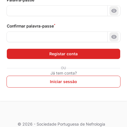
Mostr
*
Confirmar palavra-passe
Mostr
Registar conta
OU
Já tem conta?
Iniciar sessão
© 2026 - Sociedade Portuguesa de Nefrologia